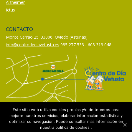
Alzheimer
Ictus
CONTACTO
Monte Cerrao 25. 33006, Oviedo (Asturias)
info@centrodediavetusta.es
985 277 533 - 608 313 048
Este sitio web utiliza cookies propias y/o de terceros para
mejorar nuestros servicios, elaborar información estadística y
optimizar su navegación. Puede consultar mas información en
nuestra política de cookies .
Política de privacidad
|
Aviso Legal
|
Política de cookies
| Web