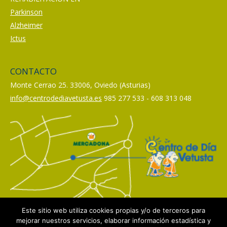
Parkinson
Alzheimer
Ictus
CONTACTO
Monte Cerrao 25. 33006, Oviedo (Asturias)
info@centrodediavetusta.es
985 277 533 - 608 313 048
Este sitio web utiliza cookies propias y/o de terceros para
mejorar nuestros servicios, elaborar información estadística y