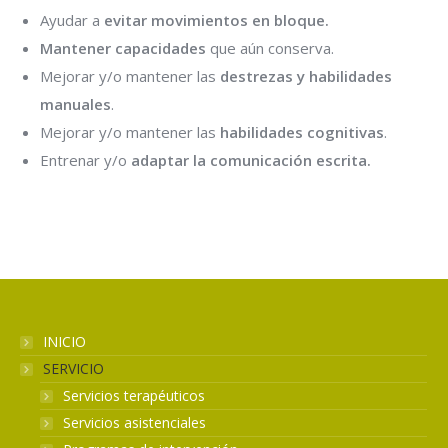
Ayudar a
evitar movimientos en bloque.
Mantener capacidades
que aún conserva.
Mejorar y/o mantener las
destrezas y habilidades
manuales
.
Mejorar y/o mantener las
habilidades cognitivas
.
Entrenar y/o
adaptar la comunicación escrita.
INICIO
SERVICIO
Servicios terapéuticos
Servicios asistenciales