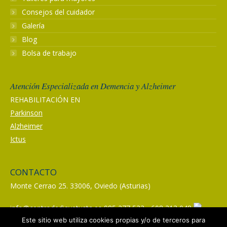
Consejos del cuidador
Galería
Blog
Bolsa de trabajo
Atención Especializada en Demencia y Alzheimer
REHABILITACIÓN EN
Parkinson
Alzheimer
Ictus
CONTACTO
Monte Cerrao 25. 33006, Oviedo (Asturias)
info@centrodediavetusta.es
985 277 533 - 608 313 048
Este sitio web utiliza cookies propias y/o de terceros para